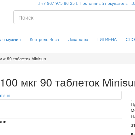
+7 967 975 86 25
Постоянный покупатель
З
ля мужчин
Контроль Веса
Лекарства
ГИГИЕНА
СПО
кг 90 таблеток Minisun
100 мкг 90 таблеток Minisu
П
М
Н
sun
31
К