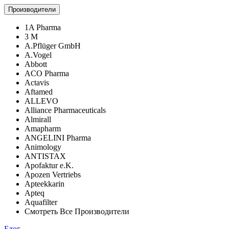
Производители
1A Pharma
3 M
A.Pflüger GmbH
A.Vogel
Abbott
ACO Pharma
Actavis
Aftamed
ALLEVO
Alliance Pharmaceuticals
Almirall
Amapharm
ANGELINI Pharma
Animology
ANTISTAX
Apofaktur e.K.
Apozen Vertriebs
Apteekkarin
Apteq
Aquafilter
Смотреть Все Производители
Блог