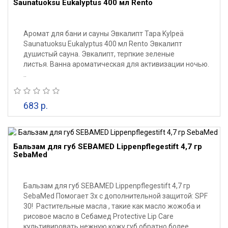
Saunatuoksu Eukalyptus 400 мл Rento
Аромат для бани и сауны Эвкалипт Tapa Kylpeä
Saunatuoksu Eukalyptus 400 мл Rento Эвкалипт
душистый сауна. Эвкалипт, терпкие зеленые
листья. Ванна ароматическая для активизации ночью.
..
683 р.
Бальзам для губ SEBAMED Lippenpflegestift 4,7 гр
SebaMed
Бальзам для губ SEBAMED Lippenpflegestift 4,7 гр
SebaMed Помогает 3x с дополнительной защитой: SPF
30! Растительные масла , такие как масло жожоба и
рисовое масло в Себамед Protective Lip Care
культивировать нежную кожу губ обратно более