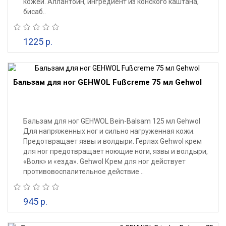
кожей. Аллантоин, ингредиент из конского каштана,
бисаб..
1225 р.
Бальзам для ног GEHWOL Fußcreme 75 мл Gehwol
Бальзам для ног GEHWOL Bein-Balsam 125 мл Gehwol
Для напряженных ног и сильно нагруженная кожи.
Предотвращает язвы и волдыри. Герлах Gehwol крем
для ног предотвращает ноющие ноги, язвы и волдыри,
«Волк» и «езда». Gehwol Крем для ног действует
противовоспалительное действие ..
945 р.