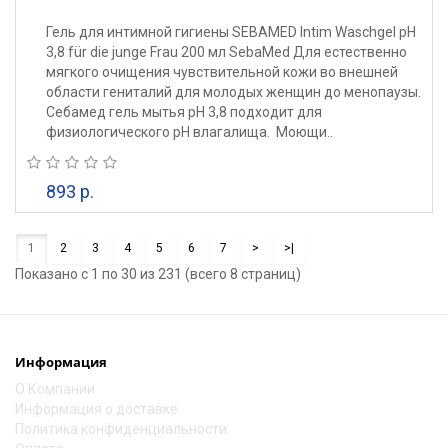
Гель для интимной гигиены SEBAMED Intim Waschgel pH
3,8 für die junge Frau 200 мл SebaMed Для естественно
мягкого очищения чувствительной кожи во внешней
области гениталий для молодых женщин до менопаузы.
Себамед гель мытья pH 3,8 подходит для
физиологического рН влагалища. Моющи..
893 р.
1
2
3
4
5
6
7
>
>|
Показано с 1 по 30 из 231 (всего 8 страниц)
Информация
О Компании
Информация о доставке
Политика конфиденциальности