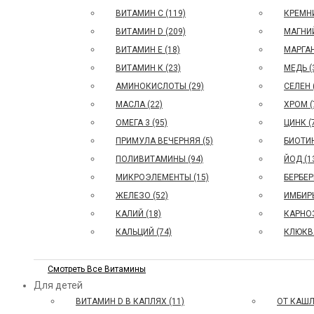
ВИТАМИН С (119)
КРЕМНИ
ВИТАМИН D (209)
МАГНИЙ
ВИТАМИН E (18)
МАРГАН
ВИТАМИН К (23)
МЕДЬ (
АМИНОКИСЛОТЫ (29)
СЕЛЕН 
МАСЛА (22)
ХРОМ (
ОМЕГА 3 (95)
ЦИНК (
ПРИМУЛА ВЕЧЕРНЯЯ (5)
БИОТИН
ПОЛИВИТАМИНЫ (94)
ЙОД (1
МИКРОЭЛЕМЕНТЫ (15)
БЕРБЕР
ЖЕЛЕЗО (52)
ИМБИРЬ
КАЛИЙ (18)
КАРНОЗ
КАЛЬЦИЙ (74)
КЛЮКВА
Смотреть Все Витамины
Для детей
ВИТАМИН D В КАПЛЯХ (11)
ОТ КАШЛ