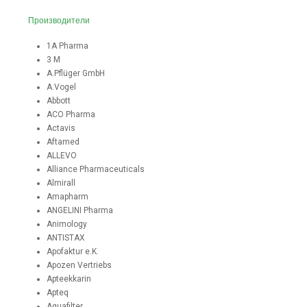
Производители
1A Pharma
3 M
A.Pflüger GmbH
A.Vogel
Abbott
ACO Pharma
Actavis
Aftamed
ALLEVO
Alliance Pharmaceuticals
Almirall
Amapharm
ANGELINI Pharma
Animology
ANTISTAX
Apofaktur e.K.
Apozen Vertriebs
Apteekkarin
Apteq
Aquafilter