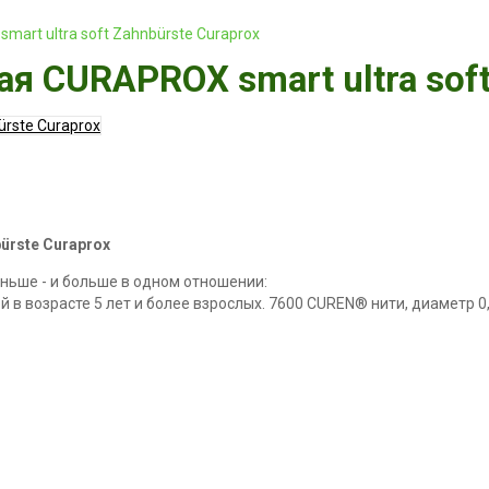
art ultra soft Zahnbürste Curaprox
я CURAPROX smart ultra soft
ürste Curaprox
еньше - и больше в одном отношении:
й в возрасте 5 лет и более взрослых. 7600 CUREN® нити, диаметр 0