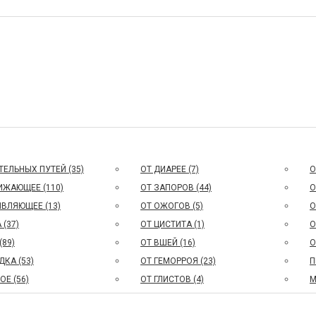
ЕЛЬНЫХ ПУТЕЙ (35)
ОТ ДИАРЕЕ (7)
О
ЖАЮЩЕЕ (110)
ОТ ЗАПОРОВ (44)
О
ВЛЯЮЩЕЕ (13)
ОТ ОЖОГОВ (5)
О
 (37)
ОТ ЦИСТИТА (1)
О
(89)
ОТ ВШЕЙ (16)
О
КА (53)
ОТ ГЕМОРРОЯ (23)
П
Е (56)
ОТ ГЛИСТОВ (4)
М